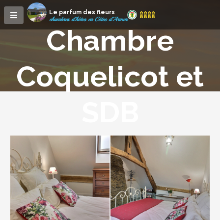
Le parfum des fleurs
chambres d'hôtes en Côtes d'Armor
Chambre
Coquelicot et
SDB